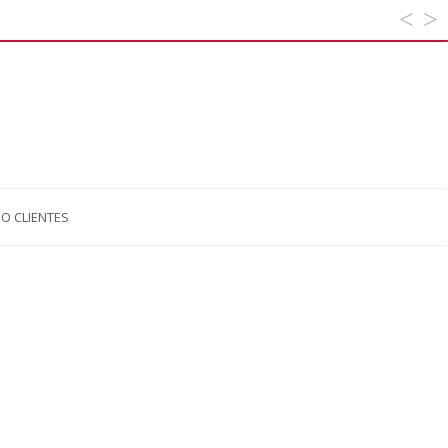
O CLIENTES
us
t
: