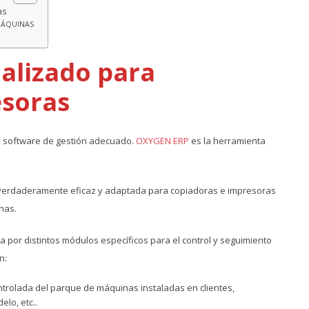
as
MÁQUINAS
alizado para
esoras
l software de gestión adecuado.
OXYGEN ERP
es la herramienta
n verdaderamente eficaz y adaptada para copiadoras e impresoras
nas.
por distintos módulos específicos para el control y seguimiento
n:
ntrolada del parque de máquinas instaladas en clientes,
lo, etc..