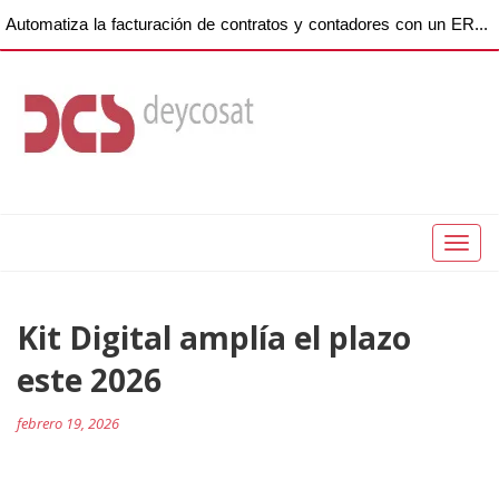
Automatiza la facturación de contratos y contadores con un ERP para empresas de copiadoras
Toggl
naviga
Navegación
Kit Digital amplía el plazo
Pr
po
de
este 2026
entradas
febrero 19, 2026