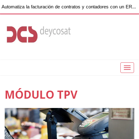
Automatiza la facturación de contratos y contadores con un ERP para empresas de copiadoras
Toggl
naviga
MÓDULO TPV